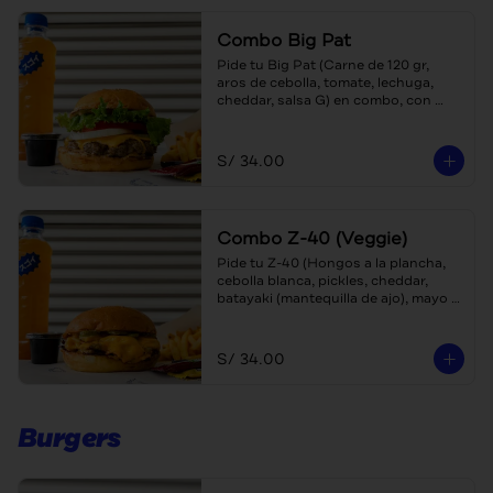
Combo Big Pat
Pide tu Big Pat (Carne de 120 gr, 
aros de cebolla, tomate, lechuga, 
cheddar, salsa G) en combo, con 
papas y bebida a escoger (teaboy, 
agua o gaseosa)
S/ 34.00
Combo Z-40 (Veggie)
Pide tu Z-40 (Hongos a la plancha, 
cebolla blanca, pickles, cheddar, 
batayaki (mantequilla de ajo), mayo 
karashi (con mostaza japonesa)) en 
combo, con papas y bebida a 
escoger (teaboy, gaseosa o agua)
S/ 34.00
Burgers