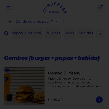
Abrir menu de navegación
Logi
¿Dónde quieres pedir?
ger + papas + bebida)
Burgers
Sides
Bebidas
Combos (burger + papas + bebida)
Combo D. Yeesy
Pide tu D.Yeesy (Doble carne, 
cebolla caramelizada, pickles, 
cheddar, salsa hookim (asiática)) en 
combo, con papas y bebida a 
escoger (teaboy, gaseosa o agua)
S/ 35.00