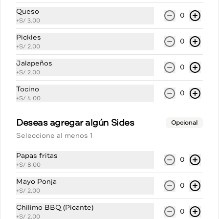
Queso
0
+
S/ 3.00
Inca Kola original 500ml
Pickles
0
+
S/ 2.00
Jalapeños
0
+
S/ 2.00
S/ 6.00
Tocino
0
+
S/ 4.00
Inca kola sin azúcar 500ml
Deseas agregar algún Sides
Opcional
Seleccione al menos 1
Papas fritas
0
+
S/ 8.00
S/ 6.00
Mayo Ponja
0
+
S/ 2.00
Fanta original 500 ml
Chilimo BBQ (Picante)
0
+
S/ 2.00