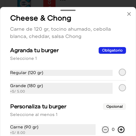
Cheese & Chong
S/ 5.00
Carne de 120 gr, tocino ahumado, cebolla
blanca, cheddar, salsa Chong
Coca-Cola original 500 ml
Agranda tu burger
Obligatorio
Seleccione 1
Regular (120 gr)
S/ 6.00
Grande (180 gr)
+
S/ 5.00
Coca-Cola sin azúcar
Personaliza tu burger
Opcional
500ml
Seleccione al menos 1
Carne (90 gr)
0
+
S/ 8.00
S/ 6.00