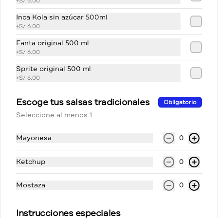
+
S/ 6.00
Inca Kola sin azúcar 500ml
+
S/ 6.00
Conócenos
Fanta original 500 ml
+
S/ 6.00
Cobertura
Sprite original 500 ml
Términos y condiciones
+
S/ 6.00
Política de privacidad
Escoge tus salsas tradicionales
Obligatorio
Redes sociales
Seleccione al menos 1
Instagram
Mayonesa
0
Facebook
Ketchup
0
Mi cuenta
Mostaza
0
Pedir
Política de Cookies
Iniciar sesión
Instrucciones especiales
Haga clic en Aceptar para permitir que Justo use