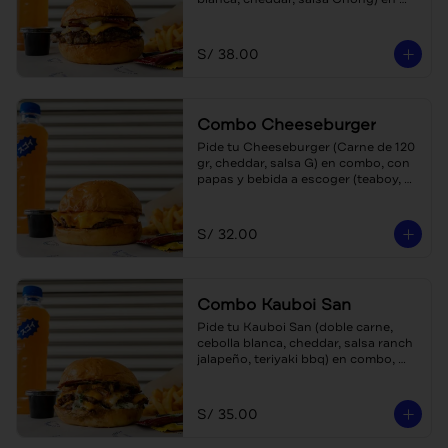
combo, con papas y bebida a 
escoger (teaboy, gaseosa o agua)
S/ 38.00
Combo Cheeseburger
Pide tu Cheeseburger (Carne de 120 
gr, cheddar, salsa G) en combo, con 
papas y bebida a escoger (teaboy, 
gaseosa o agua)
S/ 32.00
Combo Kauboi San
Pide tu Kauboi San (doble carne, 
cebolla blanca, cheddar, salsa ranch 
jalapeño, teriyaki bbq) en combo, 
con papas y bebida a escoger 
(teaboy, agua o gaseosa)
S/ 35.00