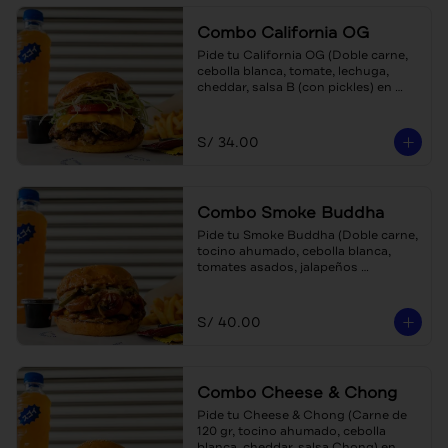
Combo California OG
Pide tu California OG (Doble carne, 
cebolla blanca, tomate, lechuga, 
cheddar, salsa B (con pickles) en 
combo, con papas y bebida a 
escoger (teaboy, agua o gaseosa)
S/ 34.00
Combo Smoke Buddha
Pide tu Smoke Buddha (Doble carne, 
tocino ahumado, cebolla blanca, 
tomates asados, jalapeños 
encurtidos, cheddar,  BBQ ponja 
(agridulce)) en combo, con papas y 
bebida a escoger (teaboy, gaseosa o 
S/ 40.00
agua)
Combo Cheese & Chong
Pide tu Cheese & Chong (Carne de 
120 gr, tocino ahumado, cebolla 
blanca, cheddar, salsa Chong) en 