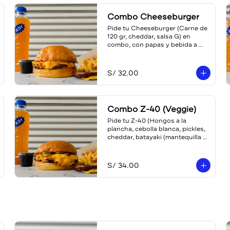
Combo Cheeseburger
Pide tu Cheeseburger (Carne de 
120 gr, cheddar, salsa G) en 
combo, con papas y bebida a 
escoger (teaboy, gaseosa o 
agua)
S/ 32.00
Combo Z-40 (Veggie)
Pide tu Z-40 (Hongos a la 
plancha, cebolla blanca, pickles, 
cheddar, batayaki (mantequilla 
de ajo), mayo karashi (con 
mostaza japonesa)) en combo, 
con papas y bebida a escoger 
S/ 34.00
(teaboy, gaseosa o agua)