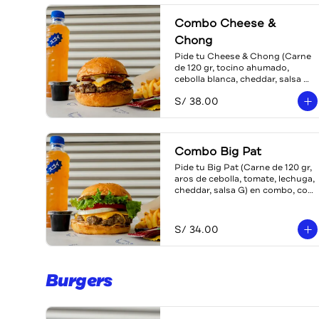
Combo Cheese &
Chong
Pide tu Cheese & Chong (Carne 
de 120 gr, tocino ahumado, 
cebolla blanca, cheddar, salsa 
Chong) en combo, con papas y 
S/ 38.00
bebida a escoger (teaboy, 
gaseosa o agua)
Combo Big Pat
Pide tu Big Pat (Carne de 120 gr, 
aros de cebolla, tomate, lechuga, 
cheddar, salsa G) en combo, con 
papas y bebida a escoger 
(teaboy, agua o gaseosa)
S/ 34.00
Burgers