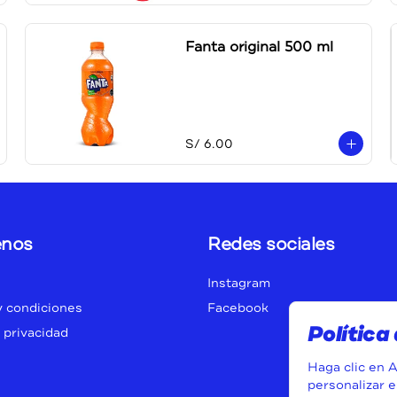
Fanta original 500 ml
S/ 6.00
nos
Redes sociales
Instagram
y condiciones
Facebook
Política
e privacidad
Haga clic en A
personalizar e