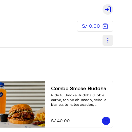
Login
S/ 0.00
Combo Smoke Buddha
Pide tu Smoke Buddha (Doble 
carne, tocino ahumado, cebolla 
blanca, tomates asados, 
jalapeños encurtidos, cheddar,  
BBQ ponja (agridulce)) en 
combo, con papas y bebida a 
S/ 40.00
escoger (teaboy, gaseosa o 
agua)