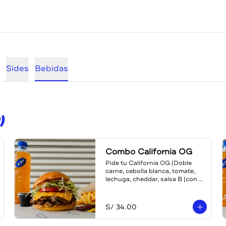
Sides
Bebidas
)
Combo California OG
Pide tu California OG (Doble 
carne, cebolla blanca, tomate, 
lechuga, cheddar, salsa B (con 
pickles) en combo, con papas y 
bebida a escoger (teaboy, agua o 
gaseosa)
S/ 34.00