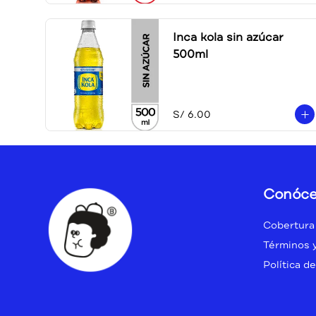
Inca kola sin azúcar
500ml
S/ 6.00
Conóce
Cobertura
Términos 
Política d